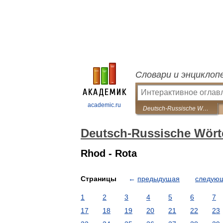
Словари и энциклоп
academic.ru
Deutsch-Russische Wörterbuch polytechnischen
Deutsch-Russische Wört
Rhod - Rota
Страницы
←
предыдущая
следую
1
2
3
4
5
6
7
17
18
19
20
21
22
23