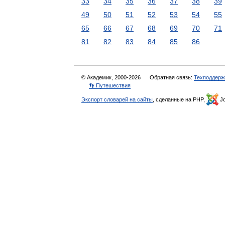
33
34
35
36
37
38
39
49
50
51
52
53
54
55
65
66
67
68
69
70
71
81
82
83
84
85
86
© Академик, 2000-2026
Обратная связь:
Техподдерж
👣 Путешествия
Экспорт словарей на сайты
, сделанные на PHP,
Jo