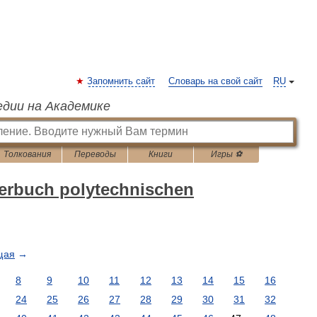
Запомнить сайт
Словарь на свой сайт
RU
едии на Академике
Толкования
Переводы
Книги
Игры ⚽
erbuch polytechnischen
щая
→
8
9
10
11
12
13
14
15
16
24
25
26
27
28
29
30
31
32