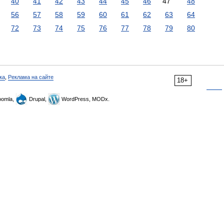
40
41
42
43
44
45
46
47
48
56
57
58
59
60
61
62
63
64
72
73
74
75
76
77
78
79
80
ка
,
Реклама на сайте
18+
omla,
Drupal,
WordPress, MODx.